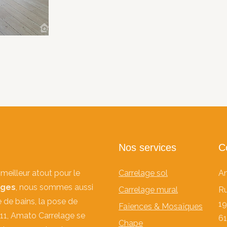
Nos services
C
meilleur atout pour le
Carrelage sol
Am
ages
, nous sommes aussi
Carrelage mural
Ru
e de bains, la pose de
1
Faïences & Mosaïques
11, Amato Carrelage se
61
Chape