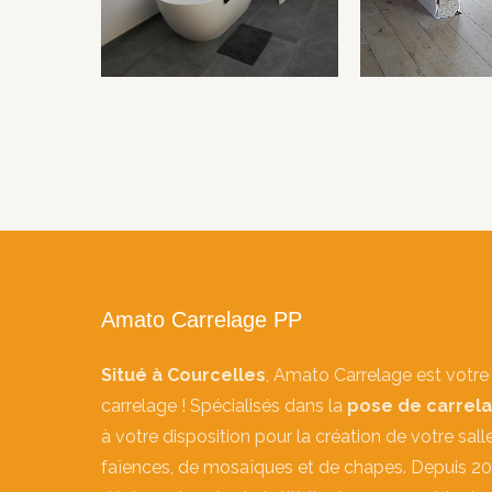
Amato Carrelage PP
Situé à Courcelles
, Amato Carrelage est votre 
carrelage ! Spécialisés dans la
pose de carrel
à votre disposition pour la création de votre sall
faïences, de mosaïques et de chapes. Depuis 20